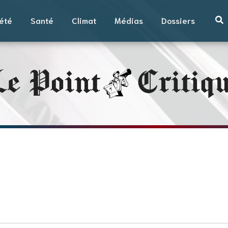
été
Santé
Climat
Médias
Dossiers
e Point
Critiq