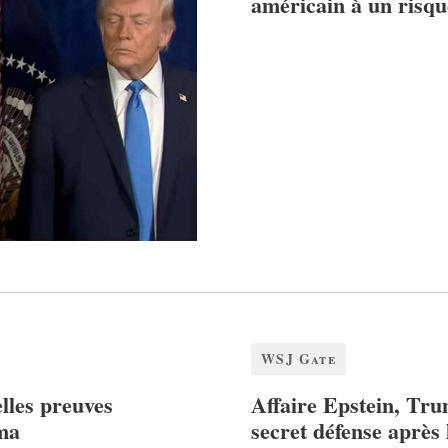
américain à un risqu
WSJ Gate
lles preuves
Affaire Epstein, Tru
ama
secret défense après 