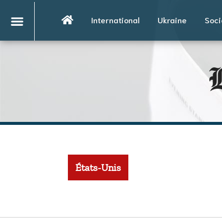
International
Ukraine
Soci
L
États-Unis