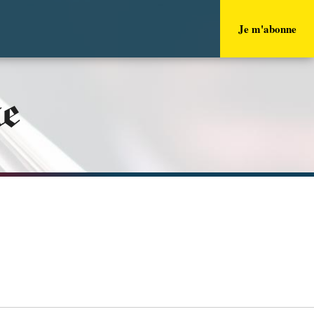
Je m'abonne
ue