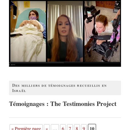
Des milliers de témoignages recueillis en
Israël
Témoignages : The Testimonies Project
10
« Première page
«
…
6
7
8
9