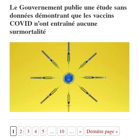
Le Gouvernement publie une étude sans
données démontrant que les vaccins
COVID n’ont entraîné aucune
surmortalité
1
2
3
4
5
…
10
…
»
Dernière page »