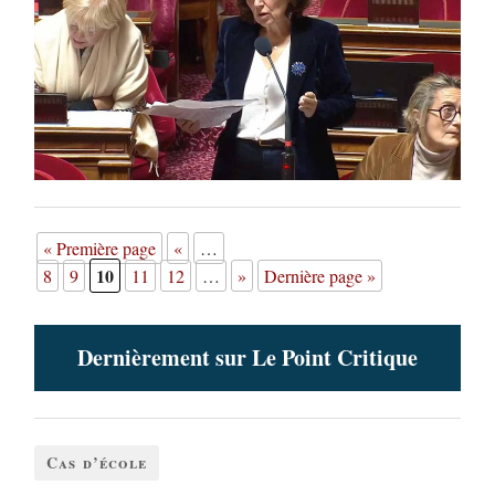
« Première page
«
…
10
8
9
11
12
…
»
Dernière page »
Dernièrement sur Le Point Critique
Cas d’école