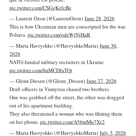
pic.twitter.com/CSGgKefcBe
— Laurent Ozon (@LaurentOzon)
June 28, 2026
This is how Ukrainian men are conscripted for the war.
Poltava.
pic.twitter.com/odeWjNjHnR
— Marta Havryshko (@HavryshkoMarta)
June 30,
2026
NATO-funded military recruiters in Ukraine
pic.twitter.com/8nMCDfaTQj
— Glenn Diesen (@Glenn_Diesen)
June 27, 2026
Draft officers in Vinnytsia chased two brothers.
One was grabbed off the street, the other was dragged
out of his apartment building.
They also threatened a woman who was filming them
on her phone.
pic.twitter.com/A56mMu7Xr2
— Marta Havryshko (@HavryshkoMarta)
July 3, 2026