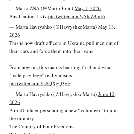
— Mario ZNA (@MarioBojic)
May 1, 2026
Busification. Lviv
pic.twitter.com/y5IcZ9tuf6
— Marta Havryshko (@HavryshkoMarta)
May 13,
2026
This is how draft officers in Ukraine pull men out of
their cars and force them into their vans.
From now on, this man is learning firsthand what
"male privilege" really means.
pic.twitter.com/is8QXgQ3yE
— Marta Havryshko (@HavryshkoMarta)
June 12,
2026
A draft officer persuading a new “volunteer” to join
the infantry.
The Country of Four Freedoms.