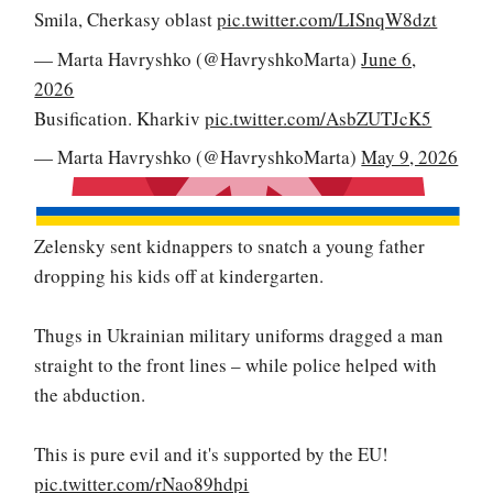
Smila, Cherkasy oblast
pic.twitter.com/LISnqW8dzt
— Marta Havryshko (@HavryshkoMarta)
June 6,
2026
Busification. Kharkiv
pic.twitter.com/AsbZUTJcK5
— Marta Havryshko (@HavryshkoMarta)
May 9, 2026
Zelensky sent kidnappers to snatch a young father
dropping his kids off at kindergarten.
Thugs in Ukrainian military uniforms dragged a man
straight to the front lines – while police helped with
the abduction.
This is pure evil and it's supported by the EU!
pic.twitter.com/rNao89hdpi