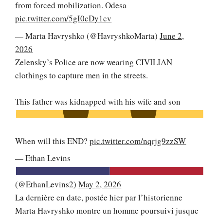
from forced mobilization. Odesa
pic.twitter.com/5gI0cDy1cv
— Marta Havryshko (@HavryshkoMarta)
June 2,
2026
Zelensky’s Police are now wearing CIVILIAN
clothings to capture men in the streets.
This father was kidnapped with his wife and son
When will this END?
pic.twitter.com/nqrjg9zzSW
— Ethan Levins
(@EthanLevins2)
May 2, 2026
La dernière en date, postée hier par l’historienne
Marta Havryshko montre un homme poursuivi jusque