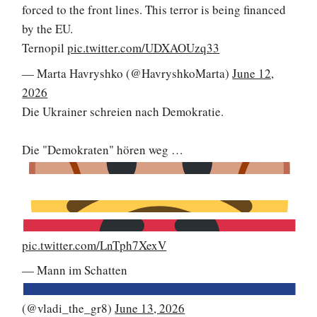
forced to the front lines. This terror is being financed
by the EU.
Ternopil
pic.twitter.com/UDXAOUzq33
— Marta Havryshko (@HavryshkoMarta)
June 12,
2026
Die Ukrainer schreien nach Demokratie.
Die "Demokraten" hören weg …
pic.twitter.com/LnTph7XexV
— Mann im Schatten
(@vladi_the_gr8)
June 13, 2026