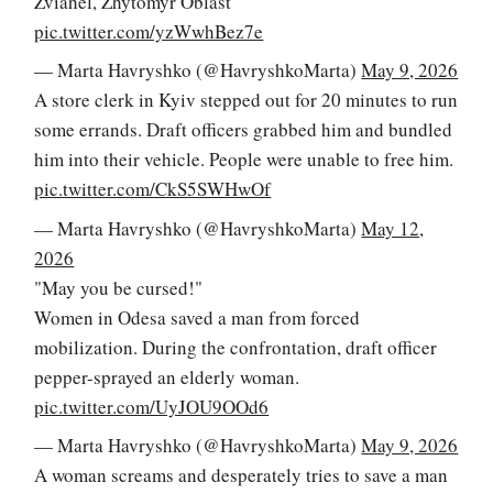
Zviahel, Zhytomyr Oblast
pic.twitter.com/yzWwhBez7e
— Marta Havryshko (@HavryshkoMarta)
May 9, 2026
A store clerk in Kyiv stepped out for 20 minutes to run
some errands. Draft officers grabbed him and bundled
him into their vehicle. People were unable to free him.
pic.twitter.com/CkS5SWHwOf
— Marta Havryshko (@HavryshkoMarta)
May 12,
2026
"May you be cursed!"
Women in Odesa saved a man from forced
mobilization. During the confrontation, draft officer
pepper-sprayed an elderly woman.
pic.twitter.com/UyJOU9OOd6
— Marta Havryshko (@HavryshkoMarta)
May 9, 2026
A woman screams and desperately tries to save a man