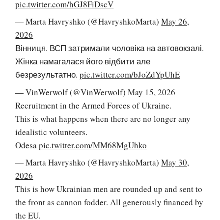
pic.twitter.com/hGJ8FiDscV
— Marta Havryshko (@HavryshkoMarta)
May 26,
2026
Вінниця. ВСП затримали чоловіка на автовокзалі.
Жінка намагалася його відбити але
безрезультатно.
pic.twitter.com/bJoZdYpUhE
— VinWerwolf (@VinWerwolf)
May 15, 2026
Recruitment in the Armed Forces of Ukraine.
This is what happens when there are no longer any
idealistic volunteers.
Odesa
pic.twitter.com/MM68MgUhko
— Marta Havryshko (@HavryshkoMarta)
May 30,
2026
This is how Ukrainian men are rounded up and sent to
the front as cannon fodder. All generously financed by
the EU.