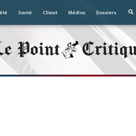
été
Santé
Climat
Médias
Dossiers
e Point
Critiq