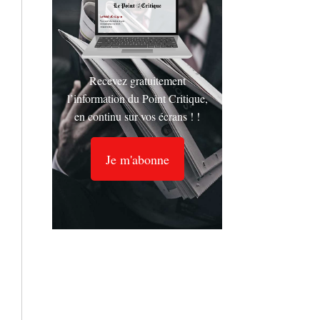
Recevez gratuitement
l’information du Point Critique,
en continu sur vos écrans ! !
Je m'abonne