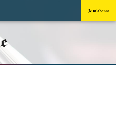
Je m'abonne
ue