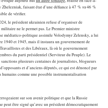
o évoque aujourd’hui
un autre sondage
, réalisé en face-à-
v Zhelezniak, faisant état d’une défiance à 47 %
46 %
vs
ble de vérifier.
24, le président ukrainien refuse d’organiser de
 militaire ne le permet pas. Le Premier ministre
sse médiatico-politique assimile Volodymyr Zelensky, a lui
tre 1940 et 1945, mais il instaura un gouvernement de
Travaillistes et des Libéraux, là où le gouvernement
bres du parti présidentiel (Serviteur du Peuple). Le
s sanctions plusieurs centaines de journalistes, blogueurs
 d’opposants et d’anciens députés, ce qui est dénoncé par
its humains comme une possible instrumentalisation
errogeaient sur son avenir politique et que la Russie
 ne peut être signé qu’avec un président démocratiquement