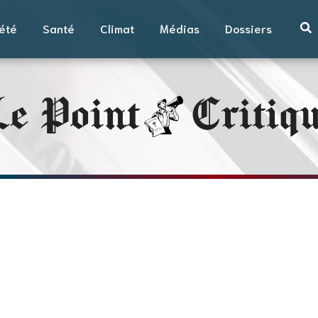
été
Santé
Climat
Médias
Dossiers
e Point
Critiq