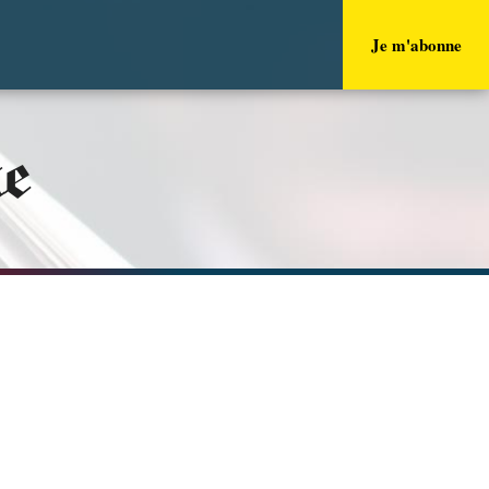
Je m'abonne
ue