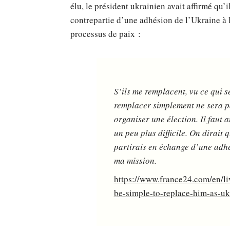
élu, le président ukrainien avait affirmé qu
contrepartie d’une adhésion de l’Ukraine à
processus de paix :
S’ils me remplacent, vu ce qui se
remplacer simplement ne sera pas
organiser une élection. Il faut
un peu plus difficile. On dirait 
partirais en échange d’une adhé
ma mission.
https://www.france24.com/en/l
be-simple-to-replace-him-as-uk