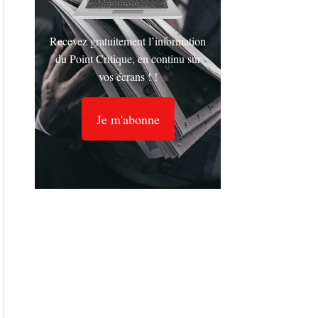
Recevez gratuitement l’information
du Point Critique, en continu sur
vos écrans ! !
Je m'abonne