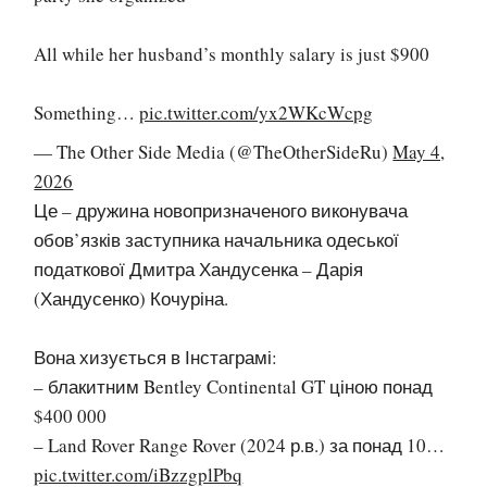
All while her husband’s monthly salary is just $900
Something…
pic.twitter.com/yx2WKcWcpg
— The Other Side Media (@TheOtherSideRu)
May 4,
2026
Це – дружина новопризначеного виконувача
обов’язків заступника начальника одеської
податкової Дмитра Хандусенка – Дарія
(Хандусенко) Кочуріна.
Вона хизується в Інстаграмі:
– блакитним Bentley Continental GT ціною понад
$400 000
– Land Rover Range Rover (2024 р.в.) за понад 10…
pic.twitter.com/iBzzgplPbq