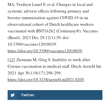
MA, Verduyn Lunel F, et al. Changes in local and
systemic adverse effects following primary and
booster immunisation against COVID-19 in an
observational cohort of Dutch healthcare workers
vaccinated with BNT162b2 (Comirnaty®). Vaccines
(Basel). 2023 Dec 29;12(1):39. doi:
10.3390/vaccines12010039.
https://doi.org/10.3390/vaccines12010039
.
[12]
Ziemann M, Görg S. Inability to work after
Corona vaccination in medical staff. Dtsch Arztebl Int.
2021 Apr 30;118(17):298-299.
https://doi.org/10.3238/arztebl.m2021.0205
.
Twitter