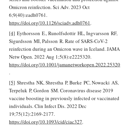
Omicron reinfection. Sci Adv. 2023 Oct
6;9(40):eadh0761.
https://doi.org/10.1126/sciadv.adh0761
.
[4]
Eythorsson E., Runolfsdottir HL, Ingvarsson RF,
Sigurdsson MI, Palsson R. Rate of SARS-CoV-2
reinfection during an Omicron wave in Iceland. JAMA
Netw Open. 2022 Aug 1;5(8):e2225320.
https://doi.org/10.1001/jamanetworkopen.2022.25320
.
[5]
Shrestha NK, Shrestha P, Burke PC, Nowacki AS,
Terpeluk P, Gordon SM. Coronavirus disease 2019
vaccine boosting in previously infected or vaccinated
individuals. Clin Infect Dis. 2022 Dec
19;75(12):2169-2177.
https://doi.org/10.1093/cid/ciac327
.