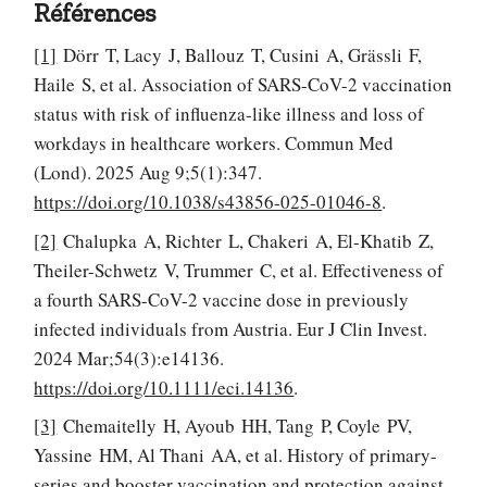
Références
[1]
Dörr T, Lacy J, Ballouz T, Cusini A, Grässli F,
Haile S, et al. Association of SARS-CoV-2 vaccination
status with risk of influenza-like illness and loss of
workdays in healthcare workers. Commun Med
(Lond). 2025 Aug 9;5(1):347.
https://doi.org/10.1038/s43856-025-01046-8
.
[2]
Chalupka A, Richter L, Chakeri A, El-Khatib Z,
Theiler-Schwetz V, Trummer C, et al. Effectiveness of
a fourth SARS-CoV-2 vaccine dose in previously
infected individuals from Austria. Eur J Clin Invest.
2024 Mar;54(3):e14136.
https://doi.org/10.1111/eci.14136
.
[3]
Chemaitelly H, Ayoub HH, Tang P, Coyle PV,
Yassine HM, Al Thani AA, et al. History of primary-
series and booster vaccination and protection against