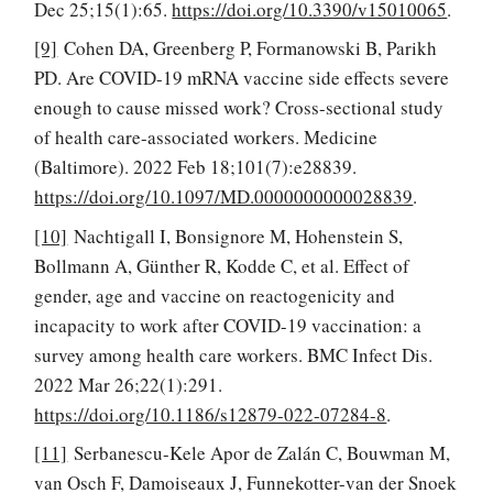
Dec 25;15(1):65.
https://doi.org/10.3390/v15010065
.
[9]
Cohen DA, Greenberg P, Formanowski B, Parikh
PD. Are COVID-19 mRNA vaccine side effects severe
enough to cause missed work? Cross-sectional study
of health care-associated workers. Medicine
(Baltimore). 2022 Feb 18;101(7):e28839.
https://doi.org/10.1097/MD.0000000000028839
.
[10]
Nachtigall I, Bonsignore M, Hohenstein S,
Bollmann A, Günther R, Kodde C, et al. Effect of
gender, age and vaccine on reactogenicity and
incapacity to work after COVID-19 vaccination: a
survey among health care workers. BMC Infect Dis.
2022 Mar 26;22(1):291.
https://doi.org/10.1186/s12879-022-07284-8
.
[11]
Serbanescu-Kele Apor de Zalán C, Bouwman M,
van Osch F, Damoiseaux J, Funnekotter-van der Snoek