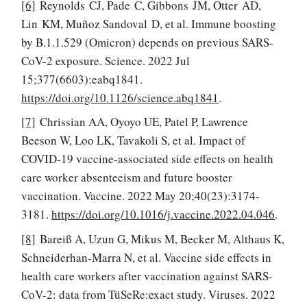
[6]
Reynolds CJ, Pade C, Gibbons JM, Otter AD,
Lin KM, Muñoz Sandoval D, et al. Immune boosting
by B.1.1.529 (Omicron) depends on previous SARS-
CoV-2 exposure. Science. 2022 Jul
15;377(6603):eabq1841.
https://doi.org/10.1126/science.abq1841
.
[7]
Chrissian AA, Oyoyo UE, Patel P, Lawrence
Beeson W, Loo LK, Tavakoli S, et al. Impact of
COVID-19 vaccine-associated side effects on health
care worker absenteeism and future booster
vaccination. Vaccine. 2022 May 20;40(23):3174-
3181.
ht
t
ps://doi.org/10.1016/j.vaccine.2022.04.046
.
[8]
Bareiß A, Uzun G, Mikus M, Becker M, Althaus K,
Schneiderhan-Marra N, et al. Vaccine side effects in
health care workers after vaccination against SARS-
CoV-2: data from TüSeRe:exact study. Viruses. 2022