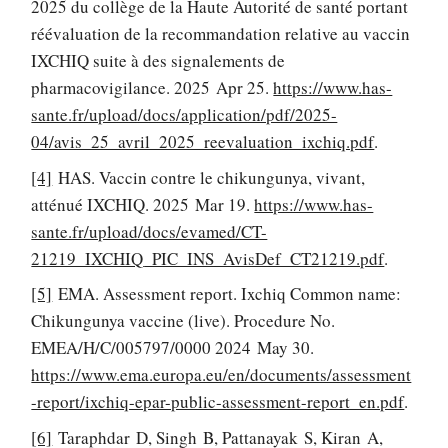
2025 du collège de la Haute Autorité de santé portant
réévaluation de la recommandation relative au vaccin
IXCHIQ suite à des signalements de
pharmacovigilance. 2025 Apr 25.
https://www.has-
sante.fr/upload/docs/application/pdf/2025-
04/avis_25_avril_2025_reevaluation_ixchiq.pdf
.
[4]
HAS. Vaccin contre le chikungunya, vivant,
atténué IXCHIQ. 2025 Mar 19.
https://www.has-
sante.fr/upload/docs/evamed/CT-
21219_IXCHIQ_PIC_INS_AvisDef_CT21219.pdf
.
[5]
EMA. Assessment report. Ixchiq Common name:
Chikungunya vaccine (live). Procedure No.
EMEA/H/C/005797/0000 2024 May 30.
https://www.ema.europa.eu/en/documents/assessment
-report/ixchiq-epar-public-assessment-report_en.pdf
.
[6]
Taraphdar D, Singh B, Pattanayak S, Kiran A,