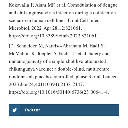
Kokavalla P, Alam MF, et al. Comodulation of dengue
and chikungunya virus infection during a coinfection
scenario in human cell lines. Front Cell Infect
Microbiol. 2022 Apr 28;12:821061.
https://doi.org/10.3389/fcimb.2022.821061
.
[7]
Schneider M, Narciso-Abraham M, Hadl S,
McMahon R, Toepfer S, Fuchs U, et al. Safety and
immunogenicity of a single-shot live-attenuated
chikungunya vaccine: a double-blind, multicentre,
randomised, placebo-controlled, phase 3 trial. Lancet.
2023 Jun 24;401(10394):2138-2147.
https://doi.org/10.1016/S0140-6736(23)00641-4
.
Twitter