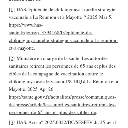
[1]
HAS. Épidémie de chikungunya : quelle stratégie
vaccinale à La Réunion et à Mayotte ? 2025 Mar 5.
https://www.has-
sante.fr/jcms/p_3594168/fr/epidemie-de-
chikungunya-quelle-strategie-vaccinale-a-la-reunion-
et-a-mayotte
.
[2]
Ministère en charge de la santé. Les autorités
sanitaires retirent les personnes de 65 ans et plus des
cibles de la campagne de vaccination contre le
chikungunya avec le vaccin IXCHIQ à La Réunion et à
Mayotte. 2025 Apr 26.
https://sante.gouv.fr/actualites/presse/communiques-
de-presse/article/les-autorites-sanitaires-retirent-les-
personnes-de-65-ans-et-plus-des-cibles-de
.
o
[3]
HAS. Avis n
2025.0022/DC/SESPEV du 25 avril