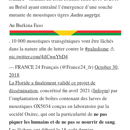
au Brésil ayant entraîné l’émergence d’une souche
mutante de moustiques tigres
.
Aedes aegytpi
Au Burkina Faso
, 10 000 moustiques transgéniques vont être lâchés
dans la nature afin de lutter contre le
#paludisme
⚠
pic.twitter.com/4ilCwnYbD4
— FRANCE 24 Français (@France24_fr)
October 30,
2018
La Floride a finalement validé ce projet de
dissémination
, concrétisé fin avril 2021 (
Infogm
) par
l’implantation de boîtes contenant des larves de
moustiques OX5034 conçus en laboratoire par la
ne pas
société Oxitec, qui ont la particularité de
piquer les humains et de ne pas se nourrir de sang
.
Les lâchers ont débuté le 18 août dernier.