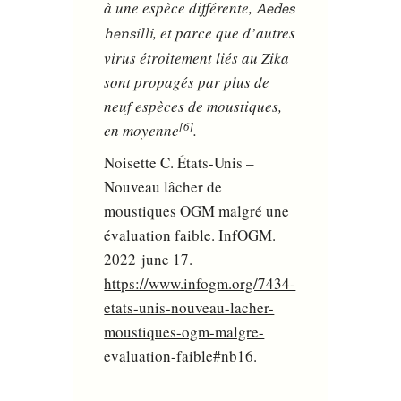
à une espèce différente,
Aedes
, et parce que d’autres
hensilli
virus étroitement liés au Zika
sont propagés par plus de
neuf espèces de moustiques,
[6]
en moyenne
.
Noisette C. États-Unis –
Nouveau lâcher de
moustiques OGM malgré une
évaluation faible. InfOGM.
2022 june 17.
https://www.infogm.org/7434-
etats-unis-nouveau-lacher-
moustiques-ogm-malgre-
evaluation-faible#nb16
.