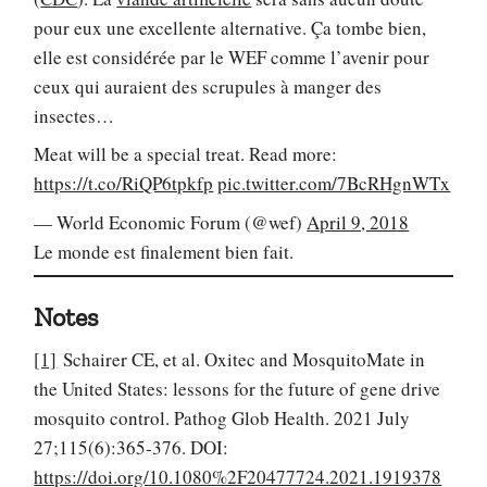
pour eux une excellente alternative. Ça tombe bien,
elle est considérée par le WEF comme l’avenir pour
ceux qui auraient des scrupules à manger des
insectes…
Meat will be a special treat. Read more:
https://t.co/RiQP6tpkfp
pic.twitter.com/7BcRHgnWTx
— World Economic Forum (@wef)
April 9, 2018
Le monde est finalement bien fait.
Notes
[1]
Schairer CE, et al. Oxitec and MosquitoMate in
the United States: lessons for the future of gene drive
mosquito control. Pathog Glob Health. 2021 July
27;115(6):365-376. DOI:
https://doi.org/10.1080%2F20477724.2021.1919378