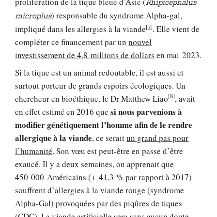
prolifération de la tique bleue d’Asie (
Rhipicephalus
) responsable du syndrome Alpha-gal,
microplus
[7]
impliqué dans les allergies à la viande
. Elle vient de
compléter ce financement par un
nouvel
investissement de 4,8 millions de dollars
en mai 2023.
Si la tique est un animal redoutable, il est aussi et
surtout porteur de grands espoirs écologiques. Un
[8]
chercheur en bioéthique, le Dr Matthew Liao
, avait
si nous parvenions à
en effet estimé en 2016 que
modifier génétiquement l’homme afin de le rendre
allergique à la viande
, ce serait
un grand pas pour
l’humanité
. Son vœu est peut-être en passe d’être
exaucé. Il y a deux semaines, on apprenait que
450 000 Américains (+ 41,3 % par rapport à 2017)
souffrent d’allergies à la viande rouge (syndrome
Alpha-Gal) provoquées par des piqûres de tiques
(
CDC
). La
viande artificielle
sera sans aucun doute