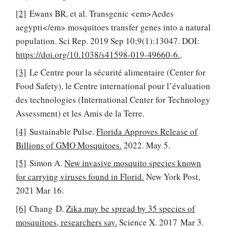
[2]
Ewans BR, et al. Transgenic <em>Aedes
aegypti</em> mosquitoes transfer genes into a natural
population. Sci Rep. 2019 Sep 10;9(1):13047. DOI:
https://doi.org/10.1038/s41598-019-49660-6.
.
[3]
Le Centre pour la sécurité alimentaire (Center for
Food Safety), le Centre international pour l’évaluation
des technologies (International Center for Technology
Assessment) et les Amis de la Terre.
[4]
Sustainable Pulse.
Florida Approves Release of
Billions of GMO Mosquitoes.
2022. May 5.
[5]
Simon A.
New invasive mosquito species known
for carrying viruses found in Florid.
New York Post,
2021 Mar 16.
[6]
Chang D.
Zika may be spread by 35 species of
mosquitoes, researchers say.
Science X. 2017 Mar 3.