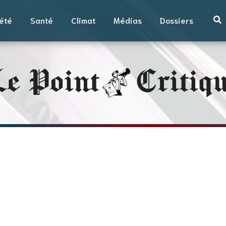
été
Santé
Climat
Médias
Dossiers
e Point
Critiq