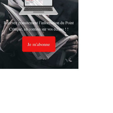
Recevez gratuitement l’information du Point
Critique, en continu sur vos écrans ! !
Je m'abonne