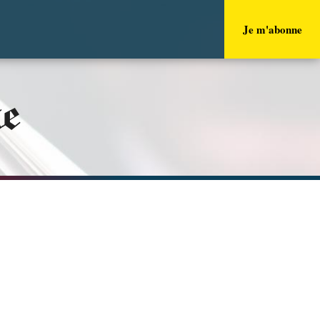
Je m'abonne
ue