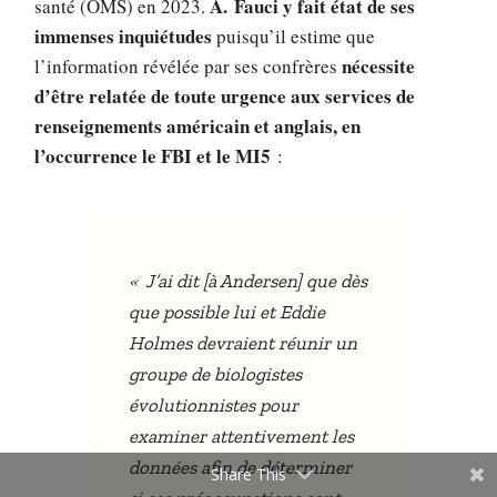
A. Fauci y fait état de ses
santé (OMS) en 2023.
immenses inquiétudes
puisqu’il estime que
nécessite
l’information révélée par ses confrères
d’être relatée de toute urgence aux services de
renseignements américain et anglais, en
l’occurrence le FBI et le MI5
:
«
J’ai dit [à Andersen] que dès
que possible lui et Eddie
Holmes devraient réunir un
groupe de biologistes
évolutionnistes pour
examiner attentivement les
données afin de déterminer
Share This