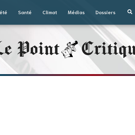
été
Santé
Climat
Médias
Dossiers
e Point
Critiq