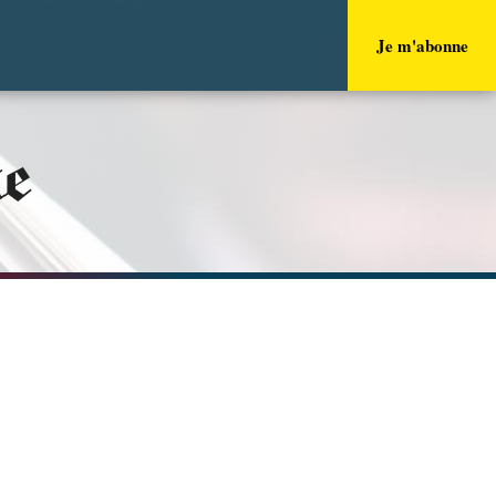
Je m'abonne
ue