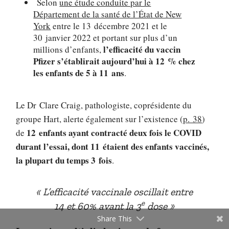
Selon
une étude conduite par le
Département de la santé de l’État de New
York
entre le 13 décembre 2021 et le
30 janvier 2022 et portant sur plus d’un
l’efficacité du vaccin
millions d’enfants,
Pfizer s’établirait aujourd’hui à 12 % chez
les enfants de 5 à 11 ans
.
Le Dr Clare Craig, pathologiste, coprésidente du
groupe Hart, alerte également sur l’existence (
p. 38
)
12 enfants ayant contracté deux fois le COVID
de
durant l’essai, dont 11 étaient des enfants vaccinés,
la plupart du temps 3 fois
.
L’efficacité vaccinale oscillait entre
e
14 et 60% avant la 3
dose
Share This