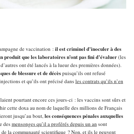
il est criminel d’inoculer à des
 campagne de vaccination :
un produit que les laboratoires n’ont pas fini d’évaluer
(les
 d’autres ont été lancés à la lueur des premières données).
sques de blessure et de décès
puisqu’ils ont refusé
jections et qu’ils ont précisé dans
les contrats qu’ils n’en
ient pourtant encore ces jours-ci : les vaccins sont sûrs et
hir cette doxa au nom de laquelle des millions de Français
les conséquences pénales auxquelles
nieront jusqu’au bout,
re des
mensonges qu’il a proférés depuis un an
sont
s de la communauté scientifique ? Non, et ils le peuvent