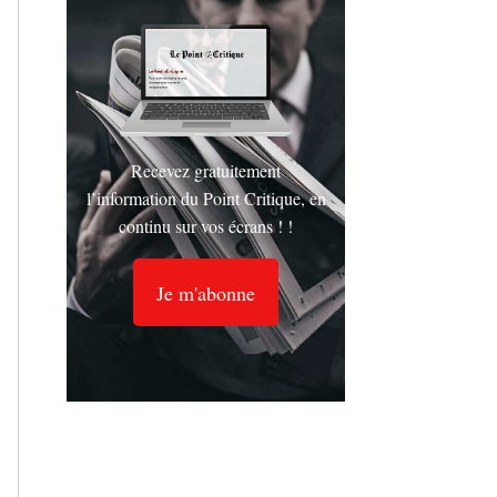
Recevez gratuitement
l’information du Point Critique, en
continu sur vos écrans ! !
Je m'abonne