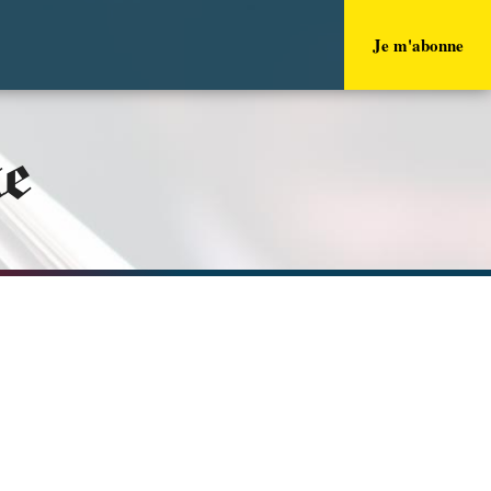
Je m'abonne
ue