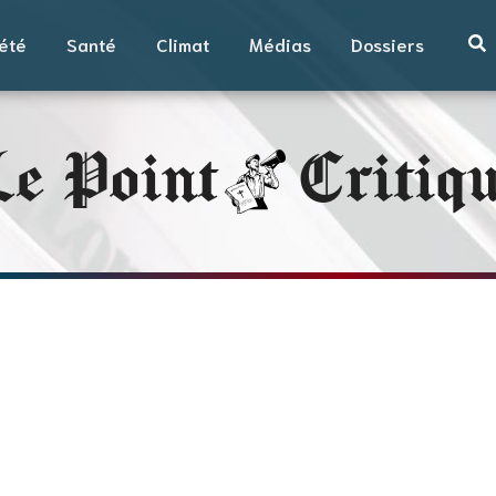
été
Santé
Climat
Médias
Dossiers
e Point
Critiq