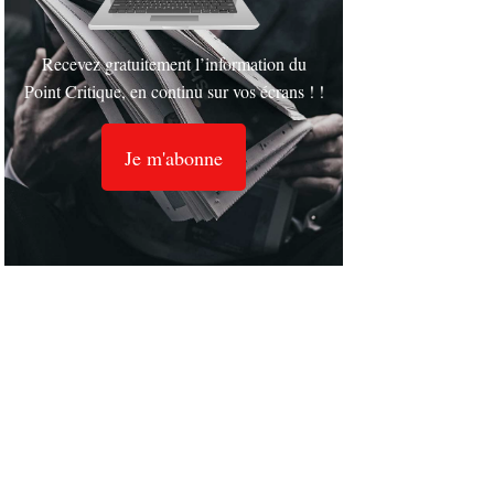
Recevez gratuitement l’information du
Point Critique, en continu sur vos écrans ! !
Je m'abonne