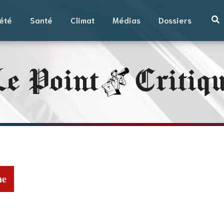
été
Santé
Climat
Médias
Dossiers
e Point
Critiq
ne